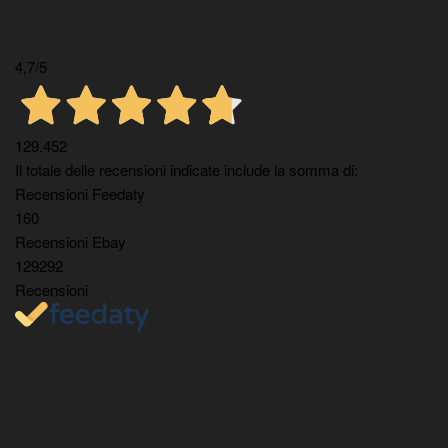
4,7
/5
129.452
Il totale delle recensioni indicate include la somma di:
Recensioni Feedaty
160
Recensioni Ebay
129292
Recensioni