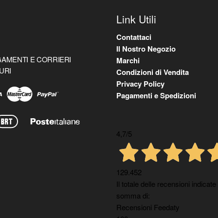
Link Utili
Contattaci
Il Nostro Negozio
AMENTI E CORRIERI
Marchi
URI
Condizioni di Vendita
Privacy Policy
Pagamenti e Spedizioni
4,7
/5
129.452
Il totale delle recensioni indicate
somma di:
Recensioni Feedaty