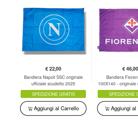
€
22,00
€
46,0
iale 2
Bandiera Napoli SSC originale
Bandiera Fioren
etto
ufficiale scudetto 2025
100X140 - originale u
SPEDIZIONE GRATIS
SPEDIZIONE 
o
Aggiungi al Carrello
Aggiungi al 