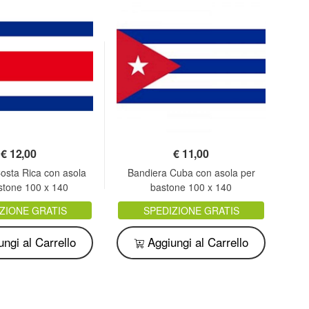
€
12,00
€
11,00
osta Rica con asola
Bandiera Cuba con asola per
B
stone 100 x 140
bastone 100 x 140
ZIONE GRATIS
SPEDIZIONE GRATIS
ngi al Carrello
Aggiungi al Carrello