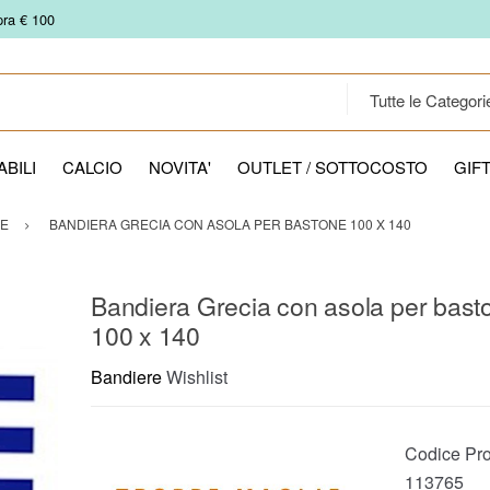
pra € 100
BILI
CALCIO
NOVITA'
OUTLET / SOTTOCOSTO
GIF
IE
BANDIERA GRECIA CON ASOLA PER BASTONE 100 X 140
Bandiera Grecia con asola per bast
100 x 140
Bandiere
Wishlist
Codice Pro
113765