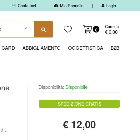
Contattaci
Mio Pannello
Login
Carrello
0
€ 0,00
T CARD
ABBIGLIAMENTO
OGGETTISTICA
B2B
one
Disponibilità:
Disponibile
SPEDIZIONE GRATIS
€
12,00
d.: