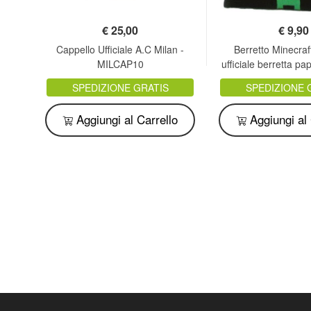
€
25,00
€
9,90
45 -
Cappello Ufficiale A.C Milan -
Berretto Minecraft
4
MILCAP10
ufficiale berretta pa
sottocos
SPEDIZIONE GRATIS
SPEDIZIONE 
o
Aggiungi al Carrello
Aggiungi al 