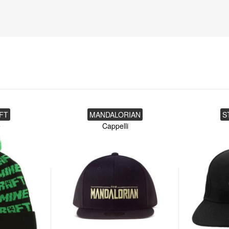
FT
MANDALORIAN
S
e
Cappelli