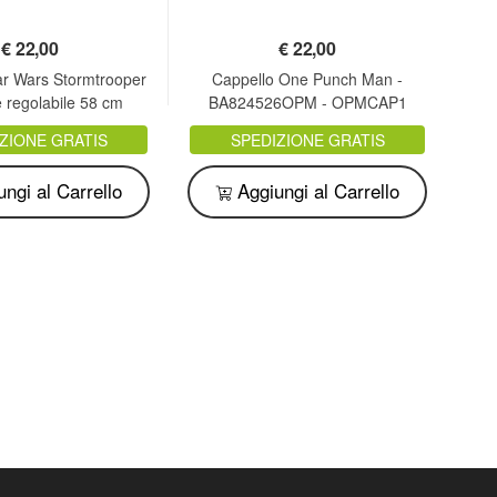
€
22,00
€
22,00
ar Wars Stormtrooper
Cappello One Punch Man -
Capp
 regolabile 58 cm
BA824526OPM - OPMCAP1
inale ufficiale
ZIONE GRATIS
SPEDIZIONE GRATIS
ngi al Carrello
Aggiungi al Carrello