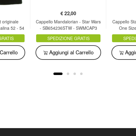
€
22,00
 originale
Cappello Mandalorian - Star Wars
Cappello St
palina 52 - 54
- SB654236STW - SWMCAP3
One Size
to
orig
GRATIS
SPEDIZIONE GRATIS
SPEDI
Carrello
Aggiungi al Carrello
Aggiu