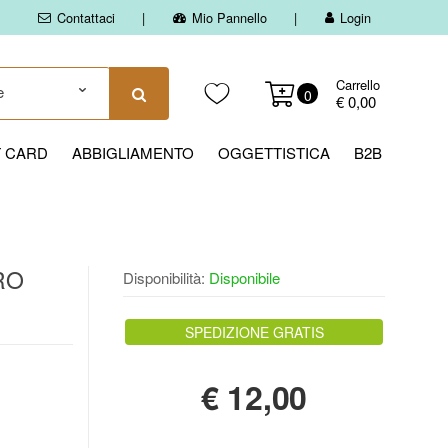
Contattaci
Mio Pannello
Login
Carrello
0
€ 0,00
T CARD
ABBIGLIAMENTO
OGGETTISTICA
B2B
RO
Disponibilità:
Disponibile
SPEDIZIONE GRATIS
€
12,00