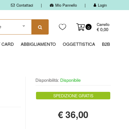
Contattaci
Mio Pannello
Login
Carrello
0
€ 0,00
T CARD
ABBIGLIAMENTO
OGGETTISTICA
B2B
Disponibilità:
Disponibile
SPEDIZIONE GRATIS
€
36,00