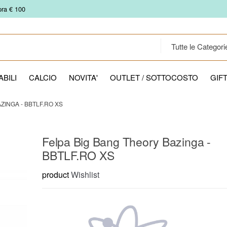
pra € 100
BILI
CALCIO
NOVITA'
OUTLET / SOTTOCOSTO
GIF
ZINGA - BBTLF.RO XS
Felpa Big Bang Theory Bazinga -
BBTLF.RO XS
product
Wishlist