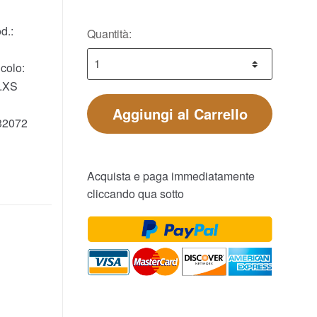
d.:
Quantità:
colo:
.XS
Aggiungi al Carrello
32072
Acquista e paga immediatamente
cliccando qua sotto