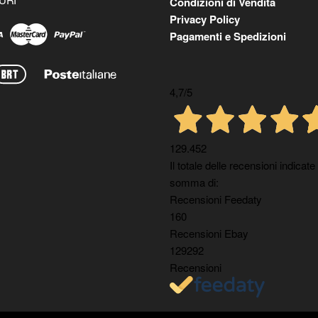
Condizioni di Vendita
Privacy Policy
Pagamenti e Spedizioni
4,7
/5
129.452
Il totale delle recensioni indicate
somma di:
Recensioni Feedaty
160
Recensioni Ebay
129292
Recensioni