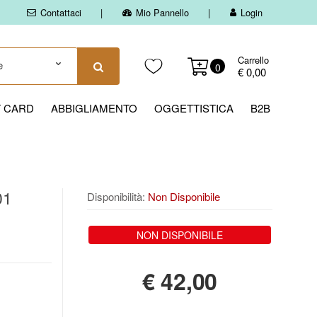
Contattaci
Mio Pannello
Login
Carrello
0
€ 0,00
T CARD
ABBIGLIAMENTO
OGGETTISTICA
B2B
01
Disponibilità:
Non Disponibile
NON DISPONIBILE
€
42,00