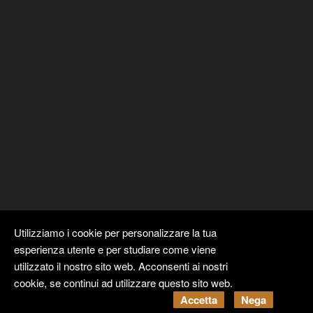
Utilizziamo i cookie per personalizzare la tua
esperienza utente e per studiare come viene
utilizzato il nostro sito web. Acconsenti ai nostri
cookie, se continui ad utilizzare questo sito web.
Copyright ©
Kyuubi Cloud Solution
by
STUDIO
99
. Tutti i diritti
Accetta
Nega
riservati