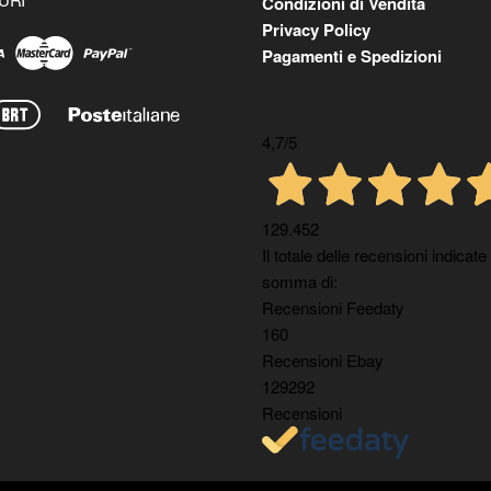
Condizioni di Vendita
Privacy Policy
Pagamenti e Spedizioni
4,7
/5
129.452
Il totale delle recensioni indicate
somma di:
Recensioni Feedaty
160
Recensioni Ebay
129292
Recensioni