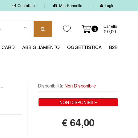
Contattaci
Mio Pannello
Login
Carrello
0
€ 0,00
T CARD
ABBIGLIAMENTO
OGGETTISTICA
B2B
 -
Disponibilità:
Non Disponibile
NON DISPONIBILE
€
64,00