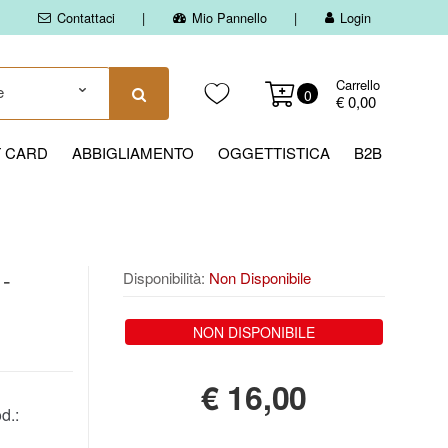
Contattaci
Mio Pannello
Login
Carrello
0
€ 0,00
T CARD
ABBIGLIAMENTO
OGGETTISTICA
B2B
 -
Disponibilità:
Non Disponibile
NON DISPONIBILE
€
16,00
d.: