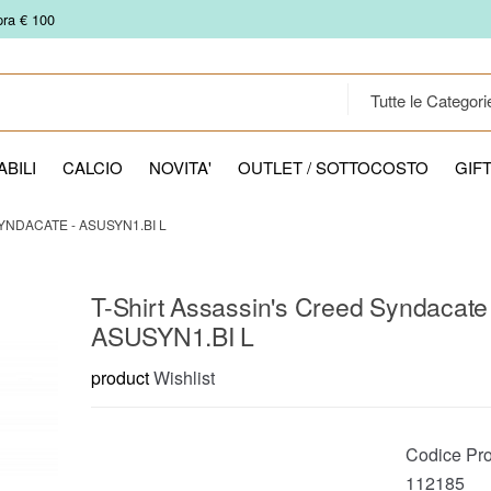
pra € 100
BILI
CALCIO
NOVITA'
OUTLET / SOTTOCOSTO
GIF
YNDACATE - ASUSYN1.BI L
T-Shirt Assassin's Creed Syndacate
ASUSYN1.BI L
product
Wishlist
Codice Pro
112185