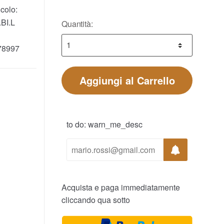
colo:
BI.L
Quantità:
78997
Aggiungi al Carrello
to do: warn_me_desc
Acquista e paga immediatamente
cliccando qua sotto