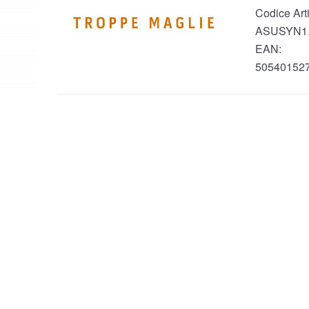
Codice Arti
ASUSYN1.
EAN:
50540152