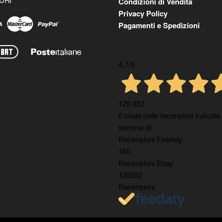
Condizioni di Vendita
Privacy Policy
Pagamenti e Spedizioni
4,7
/5
129.452
Il totale delle recensioni indicate
somma di:
Recensioni Feedaty
160
Recensioni Ebay
129292
Recensioni