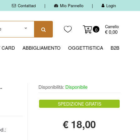
Contattaci
Mio Pannello
Login
Carrello
0
€ 0,00
T CARD
ABBIGLIAMENTO
OGGETTISTICA
B2B
-
Disponibilità:
Disponibile
SPEDIZIONE GRATIS
€
18,00
d.: