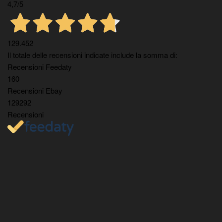
4,7
/5
129.452
Il totale delle recensioni indicate include la somma di:
Recensioni Feedaty
160
Recensioni Ebay
129292
Recensioni