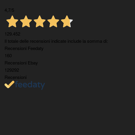
4,7
/5
129.452
Il totale delle recensioni indicate include la somma di:
Recensioni Feedaty
160
Recensioni Ebay
129292
Recensioni