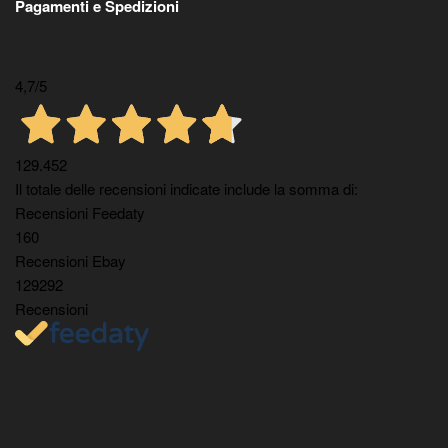
Pagamenti e Spedizioni
4,7
/5
129.452
Il totale delle recensioni indicate include la somma di:
Recensioni Feedaty
160
Recensioni Ebay
129292
Recensioni