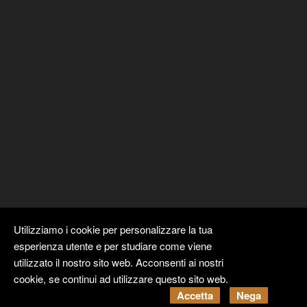
Utilizziamo i cookie per personalizzare la tua
esperienza utente e per studiare come viene
utilizzato il nostro sito web. Acconsenti ai nostri
cookie, se continui ad utilizzare questo sito web.
Copyright ©
Kyuubi Cloud Solution
by
STUDIO
99
. Tutti i diritti
Accetta
Nega
riservati