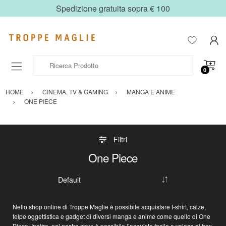
Spedizione gratuita sopra € 100
Ricerca Prodotto
0
HOME
CINEMA, TV & GAMING
MANGA E ANIME
ONE PIECE
Filtri
One Piece
Nello shop online di Troppe Maglie è possibile acquistare
t-shirt, calze,
felpe oggettistica e gadget
di diversi manga e anime come quello di
One
Piece
. Inoltre, nel nostro store è possibile l’acquisto facile e veloce di box