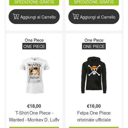
SPEDIZIONE GRATIS
SPEDIZIONE GRATIS
maglietta
Aggiungi al Carrello
Aggiungi al Carrello
One Piece
One Piece
ONE PIECE
ONE PIECE
€
18,00
€
16,00
T-Shirt One Piece -
Felpa One Piece
Wanted - Monkey D. Luffy
originale ufficiale
originale ufficiale maglia
cappuccio e tasca manga