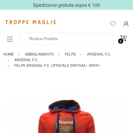
Spedizione gratuita sopra € 100
Ricerca Prodotto
0
HOME
ABBIGLIAMENTO
FELPE
ARSENAL F.C.
ARSENAL F.C.
FELPA ARSENAL F.C. UFFICIALE SR0704A - ARFA1