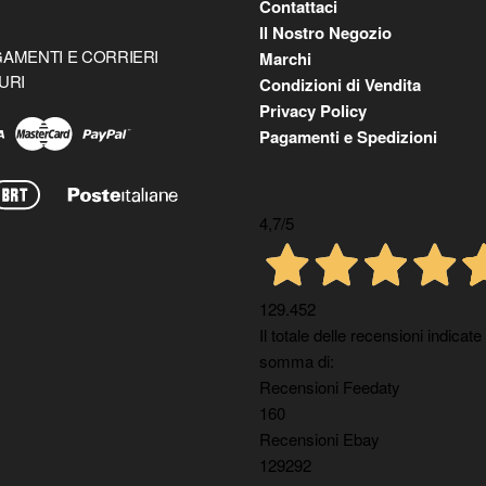
Contattaci
Il Nostro Negozio
AMENTI E CORRIERI
Marchi
URI
Condizioni di Vendita
Privacy Policy
Pagamenti e Spedizioni
4,7
/5
129.452
Il totale delle recensioni indicate
somma di:
Recensioni Feedaty
160
Recensioni Ebay
129292