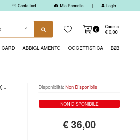
Contattaci
Mio Pannello
Login
Carrello
0
€ 0,00
T CARD
ABBIGLIAMENTO
OGGETTISTICA
B2B
K -
Disponibilità:
Non Disponibile
NON DISPONIBILE
€
36,00