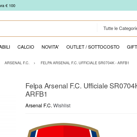
pra € 100
BILI
CALCIO
NOVITA'
OUTLET / SOTTOCOSTO
GIF
ARSENAL F.C.
FELPA ARSENAL F.C. UFFICIALE SR0704K - ARFB1
Felpa Arsenal F.C. Ufficiale SR0704
ARFB1
Arsenal F.C.
Wishlist