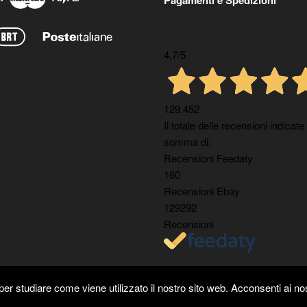
4,7
/5
129.452
Il totale delle recensioni indicate
somma di:
Recensioni Feedaty
160
Recensioni Ebay
129292
Recensioni
er studiare come viene utilizzato il nostro sito web. Acconsenti ai nos