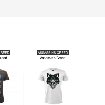
CREED
ASSASSINS CREED
Creed
Assassin's Creed