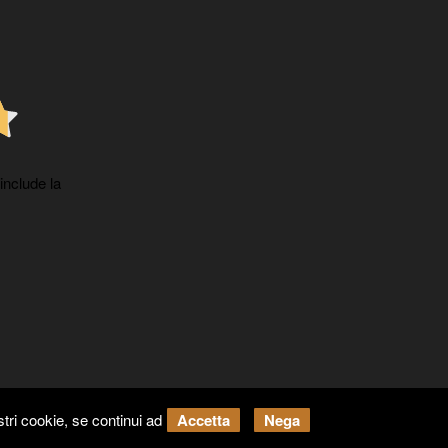
 include la
tri cookie, se continui ad
Accetta
Nega