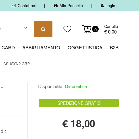
Contattaci
Mio Pannello
Login
Carrello
0
€ 0,00
T CARD
ABBIGLIAMENTO
OGGETTISTICA
B2B
 - ASUSYN2.GRP
 -
Disponibilità:
Disponibile
SPEDIZIONE GRATIS
€
18,00
d.: