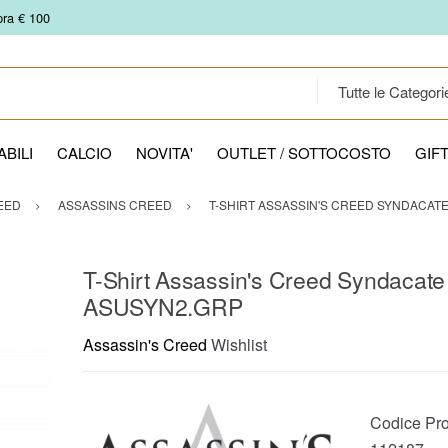
pra € 100
BILI
CALCIO
NOVITA'
OUTLET / SOTTOCOSTO
GIF
EED
ASSASSINS CREED
T-SHIRT ASSASSIN'S CREED SYNDACATE
T-Shirt Assassin's Creed Syndacate
ASUSYN2.GRP
Assassin's Creed
Wishlist
Codice Pro