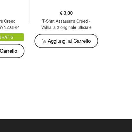
0
€
3,00
n's Creed
T-Shirt Assassin's Creed -
USYN2.GRP
Valhalla 2 originale ufficiale
bianca adulto ragazzo
GRATIS
Aggiungi al Carrello
Carrello