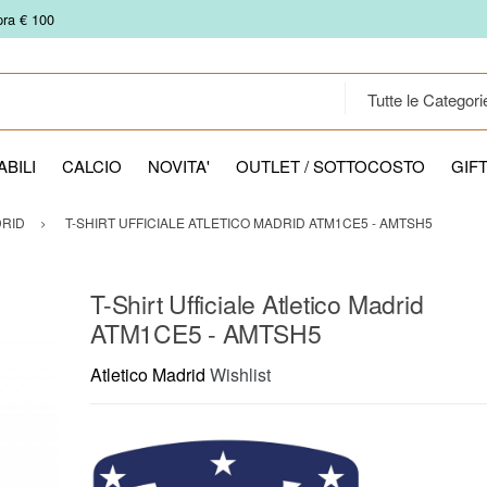
pra € 100
BILI
CALCIO
NOVITA'
OUTLET / SOTTOCOSTO
GIF
DRID
T-SHIRT UFFICIALE ATLETICO MADRID ATM1CE5 - AMTSH5
T-Shirt Ufficiale Atletico Madrid
ATM1CE5 - AMTSH5
Atletico Madrid
Wishlist