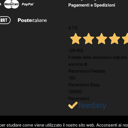
Pagamenti e Spedizioni
4,7
/5
129.452
Il totale delle recensioni indicate
somma di:
Recensioni Feedaty
160
Recensioni Ebay
129292
Recensioni
er studiare come viene utilizzato il nostro sito web. Acconsenti ai nos