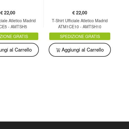
€
22,00
€
22,00
iciale Atletico Madrid
T-Shirt Ufficiale Atletico Madrid
Fe
CE5 - AMTSH5
ATM1CE10 - AMTSH10
or
ZIONE GRATIS
SPEDIZIONE GRATIS
ngi al Carrello
Aggiungi al Carrello