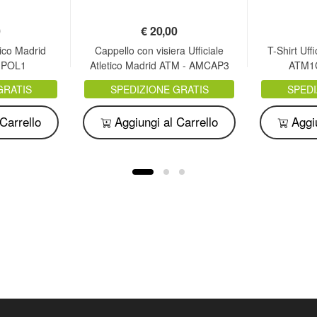
0
€
20,00
tico Madrid
Cappello con visiera Ufficiale
T-Shirt Uff
MPOL1
Atletico Madrid ATM - AMCAP3
ATM1
GRATIS
SPEDIZIONE GRATIS
SPEDI
Carrello
Aggiungi al Carrello
Aggiu