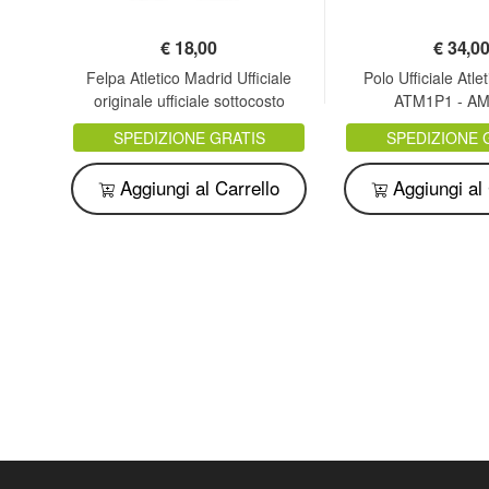
€
18,00
€
34,0
tico
Felpa Atletico Madrid Ufficiale
Polo Ufficiale Atle
originale ufficiale sottocosto
ATM1P1 - A
SPEDIZIONE GRATIS
SPEDIZIONE 
o
Aggiungi al Carrello
Aggiungi al 