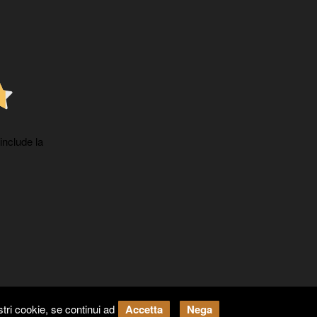
 include la
tri cookie, se continui ad
Accetta
Nega