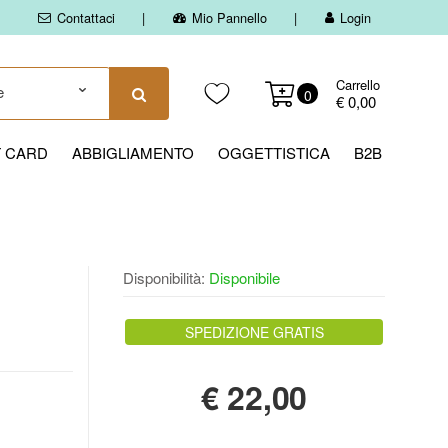
Contattaci
Mio Pannello
Login
Carrello
0
€ 0,00
T CARD
ABBIGLIAMENTO
OGGETTISTICA
B2B
Disponibilità:
Disponibile
SPEDIZIONE GRATIS
€
22,00