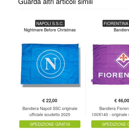
Guarda altri articoli simili
NAPOLI S.S.C.
FIORENTINA 
Nightmare Before Christmas
Bandier
€
22,00
€
46,0
140
Bandiera Napoli SSC originale
Bandiera Fioren
ne
ufficiale scudetto 2025
100X140 - originale u
SPEDIZIONE GRATIS
SPEDIZIONE 