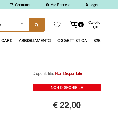
Contattaci
Mio Pannello
Login
Carrello
0
€ 0,00
T CARD
ABBIGLIAMENTO
OGGETTISTICA
B2B
Disponibilità:
Non Disponibile
NON DISPONIBILE
€
22,00