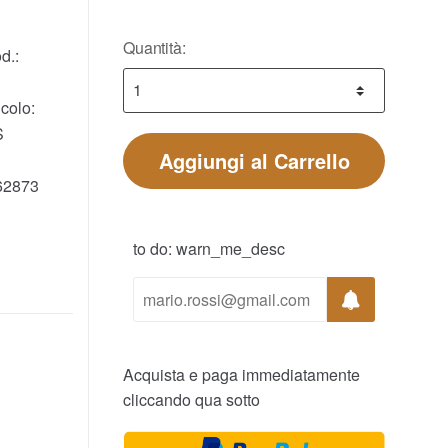
Quantità:
d.:
colo:
S
Aggiungi al Carrello
62873
to do: warn_me_desc
Acquista e paga immediatamente
cliccando qua sotto