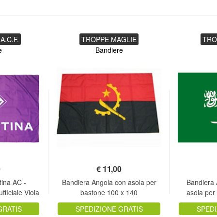
A.C.F.
TROPPE MAGLIE
TRO
e
Bandiere
0
€
11,00
tina AC -
Bandiera Angola con asola per
Bandiera 
fficiale Viola
bastone 100 x 140
asola per
GRATIS
SPEDIZIONE GRATIS
SPEDI