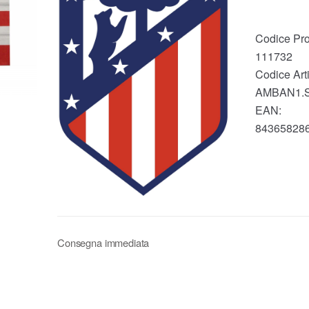
Codice Pro
111732
Codice Arti
AMBAN1.
EAN:
84365828
Consegna immediata