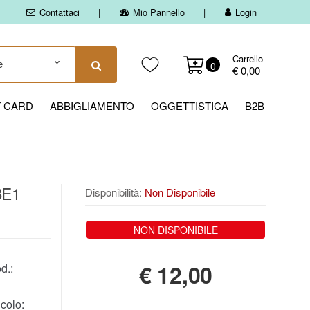
Contattaci
Mio Pannello
Login
Carrello
0
€ 0,00
T CARD
ABBIGLIAMENTO
OGGETTISTICA
B2B
BE1
Disponibilità:
Non Disponibile
NON DISPONIBILE
€
12,00
d.:
colo: