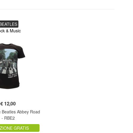
BEATLES
ck & Music
€
12,00
c Beatles Abbey Road
- RBE2
ZIONE GRATIS