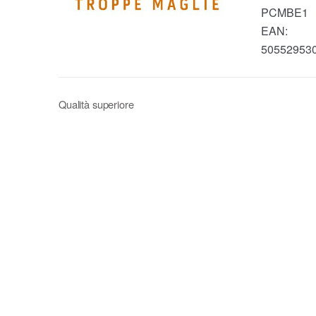
PCMBE1
EAN:
50552953
Qualità superiore