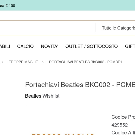
pra € 100
BILI
CALCIO
NOVITA'
OUTLET / SOTTOCOSTO
GIF
TROPPE MAGLIE
PORTACHIAVI BEATLES BKC002 - PCMBE1
Portachiavi Beatles BKC002 - PCM
Beatles
Wishlist
Codice Pro
429552
Codice Arti