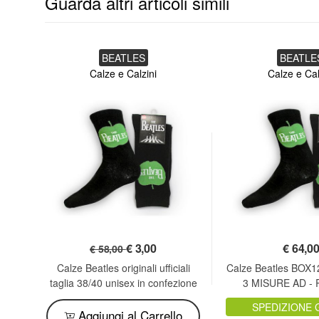
Guarda altri articoli simili
BEATLES
BEATLE
Calze e Calzini
Calze e Cal
€
3,00
€
64,0
€ 58,00
Calze Beatles originali ufficiali
Calze Beatles BOX12
taglia 38/40 unisex in confezione
3 MISURE AD -
regalo
SPEDIZIONE 
Aggiungi al Carrello