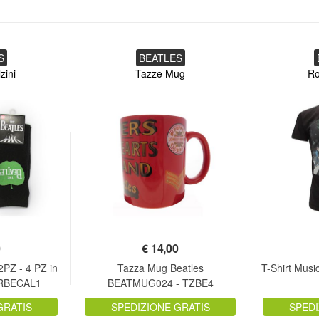
S
BEATLES
zini
Tazze Mug
Ro
0
€
14,00
PZ - 4 PZ in
Tazza Mug Beatles
T-Shirt Musi
 RBECAL1
BEATMUG024 - TZBE4
GRATIS
SPEDIZIONE GRATIS
SPEDI