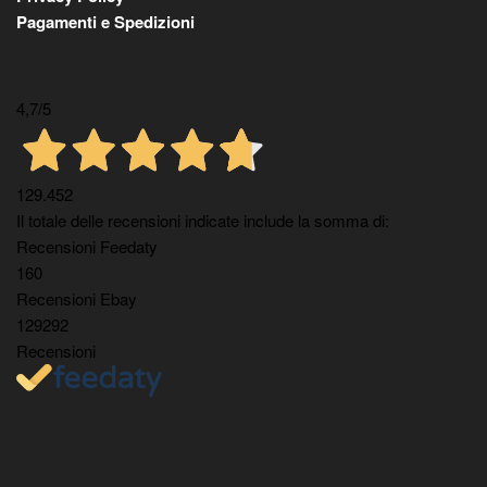
Pagamenti e Spedizioni
4,7
/5
129.452
Il totale delle recensioni indicate include la somma di:
Recensioni Feedaty
160
Recensioni Ebay
129292
Recensioni