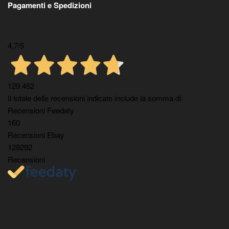
Pagamenti e Spedizioni
4,7
/5
129.452
Il totale delle recensioni indicate include la somma di:
Recensioni Feedaty
160
Recensioni Ebay
129292
Recensioni