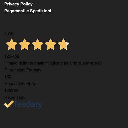
Privacy Policy
Pagamenti e Spedizioni
4,7
/5
129.452
Il totale delle recensioni indicate include la somma di:
Recensioni Feedaty
160
Recensioni Ebay
129292
Recensioni