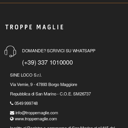
DOMANDE? SCRIVICI SU WHATSAPP
(+39) 337 1010000
SINE LOCO S.r.l.
Via Vernie, 9 - 47893 Borgo Maggiore
Repubblica di San Marino - C.O.E. SM26737
0549 999748
info@troppemaglie.com
www.troppemaglie.com
Iscritto al Registro e-commerce di San Marino al n°415 del