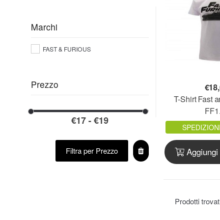
Marchi
FAST & FURIOUS
Prezzo
€
18
T-Shirt Fast a
FF1
SPEDIZION
Filtra per Prezzo
Aggiungi 
Prodotti trova