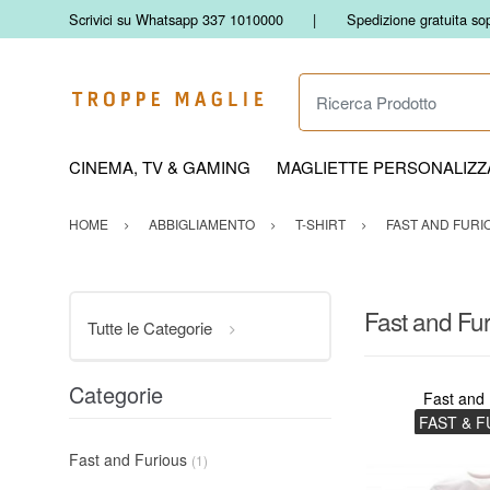
Scrivici su Whatsapp 337 1010000
Spedizione gratuita so
Ricerca Prodotto
CINEMA, TV & GAMING
MAGLIETTE PERSONALIZZA
HOME
ABBIGLIAMENTO
T-SHIRT
FAST AND FURI
Fast and Fu
Tutte le Categorie
Categorie
Fast and 
FAST & 
Fast and Furious
(1)