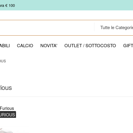
pra € 100
BILI
CALCIO
NOVITA'
OUTLET / SOTTOCOSTO
GIF
OUS
rious
Furious
FURIOUS