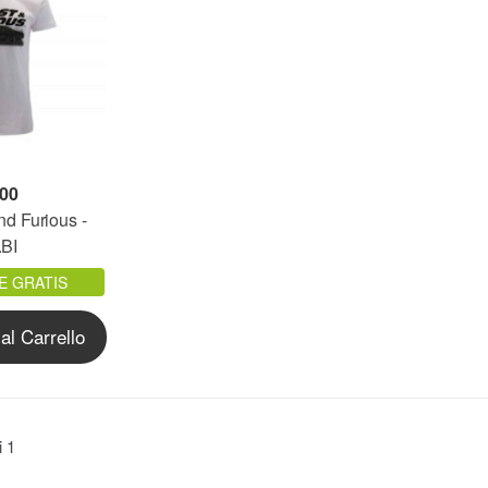
,00
nd Furious -
.BI
E GRATIS
al Carrello
ti
1