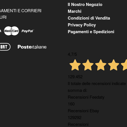
Il Nostro Negozio
AMENTI E CORRIERI
Marchi
URI
Condizioni di Vendita
Privacy Policy
Pagamenti e Spedizioni
4,7
/5
129.452
Il totale delle recensioni indicate
somma di:
Recensioni Feedaty
160
Recensioni Ebay
129292
Recensioni