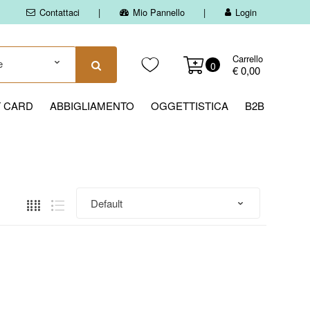
Contattaci
Mio Pannello
Login
Carrello
0
€ 0,00
T CARD
ABBIGLIAMENTO
OGGETTISTICA
B2B