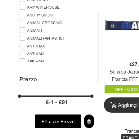
AMY WINEHOUSE
ANGRY BIRDS
ANIMAL CROSSING
ANIMALI
ANIMALI FANTASTICI
ANTHRAX
ANT-MAN
APE MAIA
€
27
AQUAMAN
Sciarpa Jaqua
ARIANA GRANDE
Prezzo
Francia FFF 
ARROW
FRAS
SPEDIZION
ARSENAL F.C.
ASKING ALEXANDRIA
Aggiungi 
ASSASSINS CREED
A-STARS LEAGUE NY
Filtra per Prezzo
ATALANTA B.C.
Franci
ATALANTA B.C.
FRANCI
ATARI