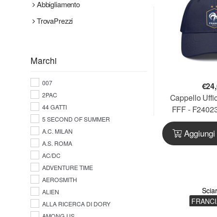
Abbigliamento
TrovaPrezzi
Marchi
007
€
24
2PAC
Cappello Uffic
44 GATTI
FFF - F24023 
5 SECOND OF SUMMER
FRACAP
A.C. MILAN
Aggiungi 
A.S. ROMA
AC/DC
ADVENTURE TIME
AEROSMITH
Scia
ALIEN
FRANCI
ALLA RICERCA DI DORY
AMONG US