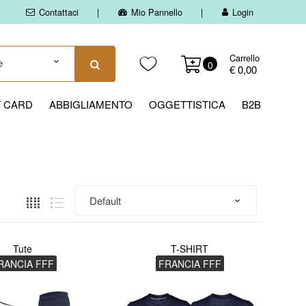
Contattaci
Mio Pannello
Login
Carrello
0
€ 0,00
T CARD
ABBIGLIAMENTO
OGGETTISTICA
B2B
Tute
T-SHIRT
RANCIA FFF
FRANCIA FFF