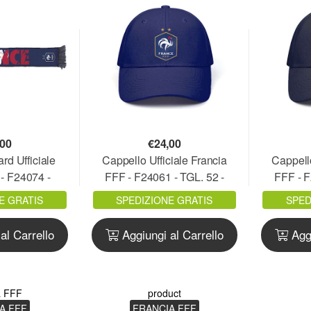
,00
€
24,00
rd Ufficiale
Cappello Ufficiale Francia
Cappello
- F24074 -
FFF - F24061 - TGL. 52 -
FFF - F
CRJ2
FRACAP01.BL
FR
E GRATIS
SPEDIZIONE GRATIS
SPED
al Carrello
Aggiungi al Carrello
Aggi
a FFF
product
A FFF
FRANCIA FFF