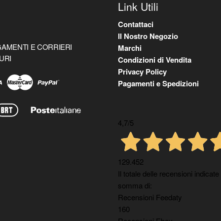
Link Utili
Contattaci
Il Nostro Negozio
AMENTI E CORRIERI
Marchi
URI
Condizioni di Vendita
Privacy Policy
Pagamenti e Spedizioni
4,7
/5
129.452
Il totale delle recensioni indicate
somma di:
Recensioni Feedaty
160
Recensioni Ebay