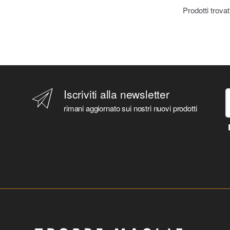
BETTER CALL SAUL
Prodotti trova
BETTY BOOP
BIANCANEVE E I SETTE NANI
BIG BABOL
BIG BANG THEORY
BIG HERO SIX
BIG LEBOWSKY
Iscriviti alla newsletter
BILLIE EILISH
BING
rimani aggiornato sui nostri nuovi prodotti
BLACK CLOVER
BLACK PANTHER
BLACK SABBATH
BLACK WIDOW
BLADE
BLAZE
BLEACH
BLINK-182
BLUES BROTHERS