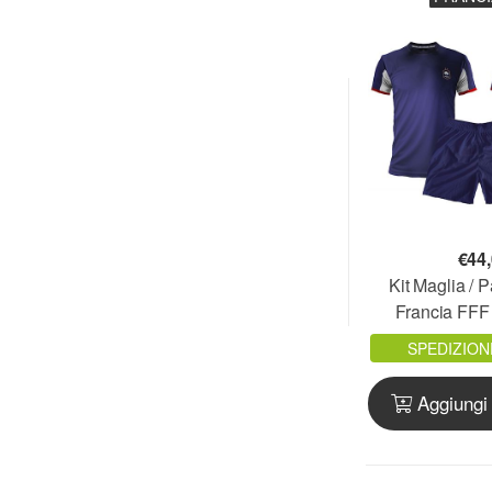
ATLETICO MADRID
ATTACK ON TITAN
AUDREY HEPBURN
AVENGED SEVENFOLD
AVENGERS
BABY SHARK
BAKUGAN
BARBIE
BARCELONA F.C.
€
44
BATMAN
Kit Maglia / 
BAYERN MONACO F.C.
Francia FFF 
BEATLES
FRA0
SPEDIZION
BEETLEJUICE
BEHEMOTH
Aggiungi 
BEN 10
BENFICA
BENFICA