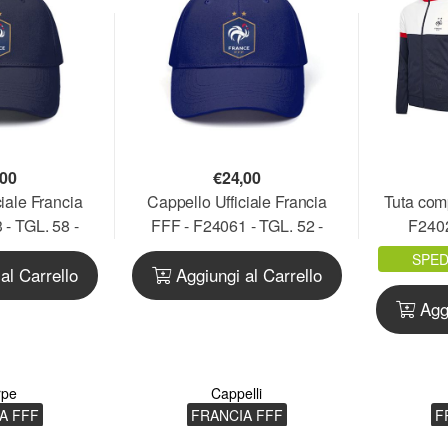
,00
€
24,00
iale Francia
Cappello Ufficiale Francia
Tuta com
- TGL. 58 -
FFF - F24061 - TGL. 52 -
F240
01.BN
FRACAP01.BL
SPED
al Carrello
Aggiungi al Carrello
Aggi
rpe
Cappelli
A FFF
FRANCIA FFF
F