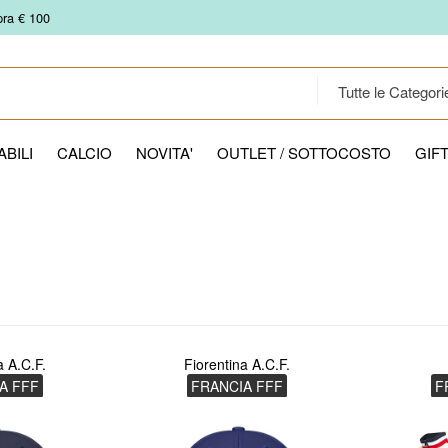
pra € 100
BILI
CALCIO
NOVITA'
OUTLET / SOTTOCOSTO
GIF
a A.C.F.
Fiorentina A.C.F.
A FFF
FRANCIA FFF
F