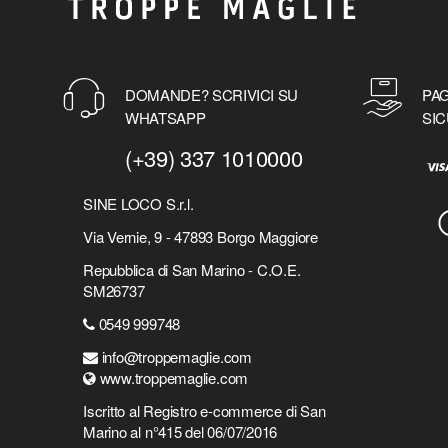
BLUEY
BMW
BOB MARLEY
BOLOGNA FC
DOMANDE? SCRIVICI SU
PAG
BORED OF DIRECTORS
WHATSAPP
SIC
BORUSSIA DORTMUND
(+39) 337 1010000
BORUSSIA DORTMUND
BORUTO
SINE LOCO S.r.l.
BRAINROT
BRAWL STARS
Via Vernie, 9 - 47893 Borgo Maggiore
BRING ME THE HORIZON
Repubblica di San Marino - C.O.E.
BRUCE SPRINGSTEEN
SM26737
BULLET FOR MY VALENTINE
0549 999748
CALL OF DUTY
CAPITAN AMERICA
info@troppemaglie.com
www.troppemaglie.com
CAPTAIN TSUBASA - HOLLY E BENJI
CARE BEARS - GLI ORSETTI DEL
Iscritto al Registro e-commerce di San
CUORE
Marino al n°415 del 06/07/2016
CARS