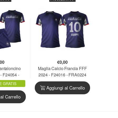
,00
€
0,00
Pantaloncino
Maglia Calcio Francia FFF
- F24054 -
2024 - F24016 - FRA0224
424C
E GRATIS
Aggiungi al Carrello
al Carrello