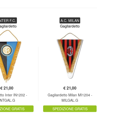
NTER F.C.
A.C. MILAN
agliardetto
Gagliardetto
€
21,00
€
21,00
tto Inter IN1202 -
Gagliardetto Milan MI1204 -
G
INTGAL.G
MILGAL.G
ZIONE GRATIS
SPEDIZIONE GRATIS