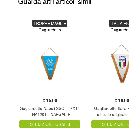
Guarda altri articoli simili
TROPPE MAGLIE
ITALIA F
Gagliardetto
Gagliarde
€
15,00
€
18,0
9 -
Gagliardetto Napoli SSC - 17X14
Gagliardetto Itali
- NA1201 - NAPGAL.P
ufficiale original
Federazi
SPEDIZIONE GRATIS
SPEDIZIONE 