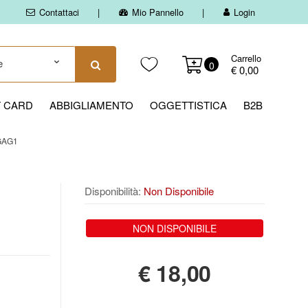
Contattaci
Mio Pannello
Login
Carrello
0
€ 0,00
T CARD
ABBIGLIAMENTO
OGGETTISTICA
B2B
GAG1
Disponibilità:
Non Disponibile
NON DISPONIBILE
€
18,00