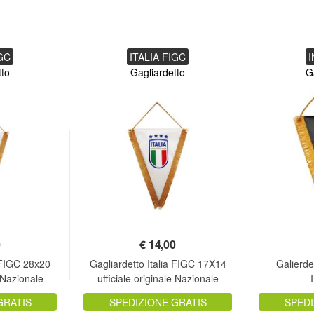
IGC
ITALIA FIGC
I
tto
Gagliardetto
G
0
€
14,00
a FIGC 28x20
Gagliardetto Italia FIGC 17X14
Galierde
e Nazionale
ufficiale originale Nazionale
one
Federazione
GRATIS
SPEDIZIONE GRATIS
SPEDI