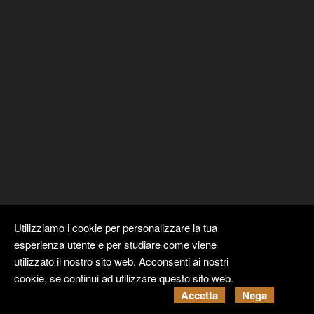
Utilizziamo i cookie per personalizzare la tua
esperienza utente e per studiare come viene
utilizzato il nostro sito web. Acconsenti ai nostri
cookie, se continui ad utilizzare questo sito web.
Copyright ©
Kyuubi Cloud Solution
by
STUDIO
99
. Tutti i diritti
Accetta
Nega
riservati