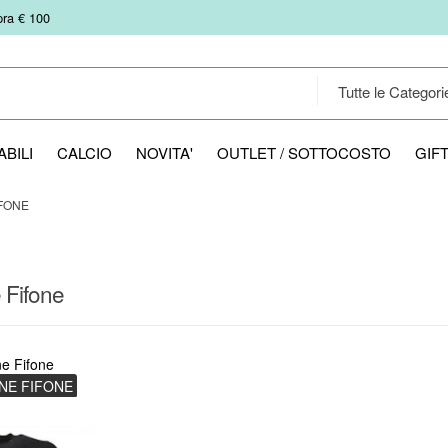
pra € 100
BILI
CALCIO
NOVITA'
OUTLET / SOTTOCOSTO
GIF
FONE
 Fifone
e Fifone
ANE FIFONE