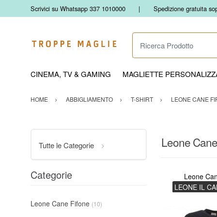
Scrivici su Whatsapp 337 1010000
Spedizione gratuita so
Ricerca Prodotto
CINEMA, TV & GAMING
MAGLIETTE PERSONALIZZA
HOME
ABBIGLIAMENTO
T-SHIRT
LEONE CANE FI
Leone Cane
Tutte le Categorie
Categorie
Leone Can
LEONE IL C
Leone Cane Fifone
(10)