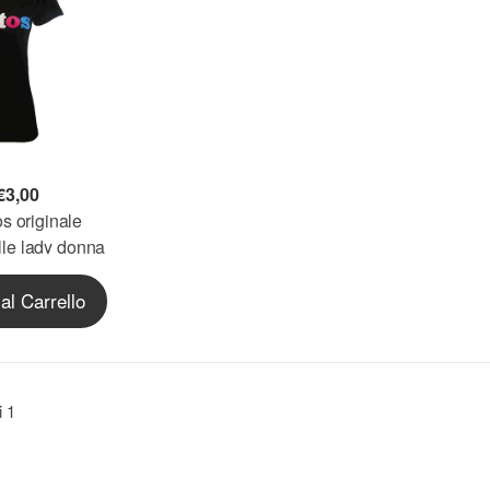
€
3,00
s originale
lle lady donna
ia maglietta
al Carrello
osto
ti
1