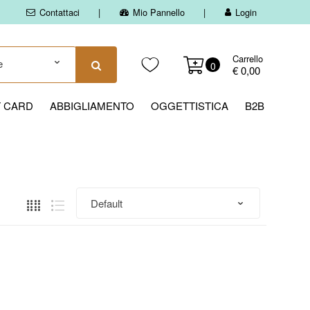
Contattaci
Mio Pannello
Login
Carrello
0
€ 0,00
T CARD
ABBIGLIAMENTO
OGGETTISTICA
B2B