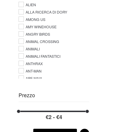
ALIEN
ALLA RICERCA DI DORY
AMONG US
AMY WINEHOUSE
ANGRY BIRDS
ANIMAL CROSSING
ANIMALI
ANIMALI FANTASTICI
ANTHRAX
ANT-MAN
APE MAIA
AQUAMAN
ARIANA GRANDE
Prezzo
ARROW
ARSENAL F.C.
ASKING ALEXANDRIA
ASSASSINS CREED
A-STARS LEAGUE NY