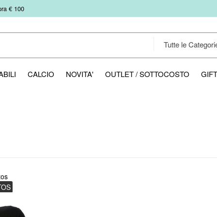
pra € 100
BILI
CALCIO
NOVITA'
OUTLET / SOTTOCOSTO
GIF
tos
TOS