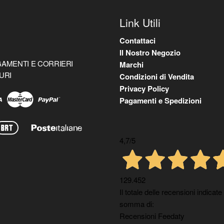
Link Utili
Contattaci
Il Nostro Negozio
AMENTI E CORRIERI
Marchi
URI
Condizioni di Vendita
Privacy Policy
Pagamenti e Spedizioni
4,7
/5
129.452
Il totale delle recensioni indicate
somma di:
Recensioni Feedaty