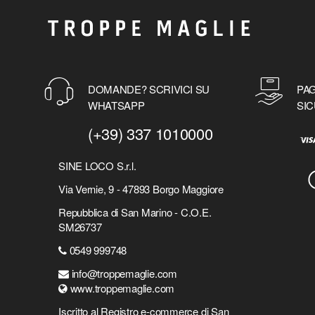
BENFICA
BENFICA
BETTER CALL SAUL
BETTY BOOP
BIANCANEVE E I SETTE NANI
DOMANDE? SCRIVICI SU
PAG
BIG BABOL
WHATSAPP
SIC
BIG BANG THEORY
(+39) 337 1010000
BIG HERO SIX
BIG LEBOWSKY
SINE LOCO S.r.l.
BILLIE EILISH
Via Vernie, 9 - 47893 Borgo Maggiore
BING
BLACK CLOVER
Repubblica di San Marino - C.O.E.
BLACK PANTHER
SM26737
BLACK SABBATH
0549 999748
BLACK WIDOW
info@troppemaglie.com
BLADE
www.troppemaglie.com
BLAZE
Iscritto al Registro e-commerce di San
BLEACH