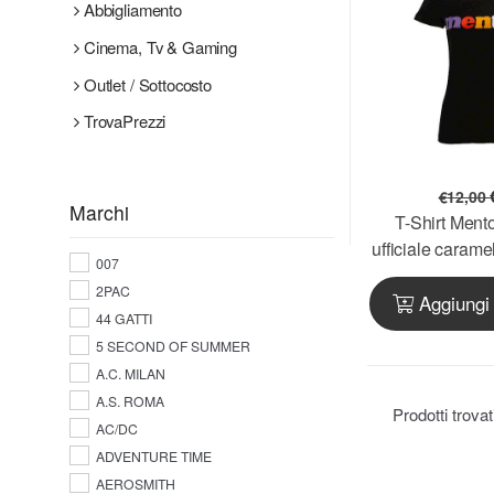
Abbigliamento
Cinema, Tv & Gaming
Outlet / Sottocosto
TrovaPrezzi
€
12,00
Marchi
T-Shirt Mento
ufficiale carame
007
attillata magl
2PAC
Aggiungi 
sottoc
44 GATTI
5 SECOND OF SUMMER
A.C. MILAN
A.S. ROMA
Prodotti trova
AC/DC
ADVENTURE TIME
AEROSMITH