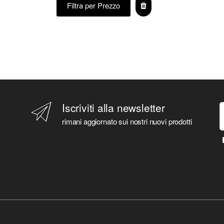
Filtra per Prezzo
ATALANTA B.C.
ATALANTA B.C.
ATARI
ATLETICO MADRID
ATTACK ON TITAN
AUDREY HEPBURN
AVENGED SEVENFOLD
AVENGERS
Iscriviti alla newsletter
BABY SHARK
rimani aggiornato sui nostri nuovi prodotti
BAKUGAN
BARBIE
BARCELONA F.C.
BATMAN
BAYERN MONACO F.C.
BEATLES
BEETLEJUICE
BEHEMOTH
BEN 10