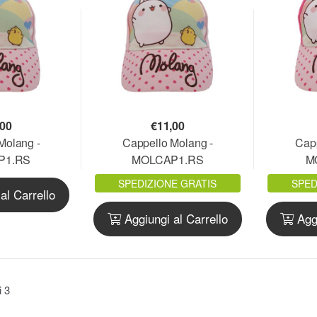
,00
€
11,00
Molang -
Cappello Molang -
Capp
P1.RS
MOLCAP1.RS
M
SPEDIZIONE GRATIS
SPED
al Carrello
Aggiungi al Carrello
Aggi
ti
3