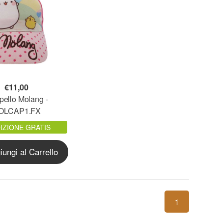
€
11,00
ello Molang -
OLCAP1.FX
IZIONE GRATIS
ungi al Carrello
1