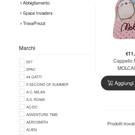
Abbigliamento
Space Invaders
TrovaPrezzi
Marchi
€
11
Cappello 
007
MOLCA
2PAC
44 GATTI
Aggiungi 
5 SECOND OF SUMMER
A.C. MILAN
A.S. ROMA
AC/DC
ADVENTURE TIME
AEROSMITH
Prodotti trova
ALIEN