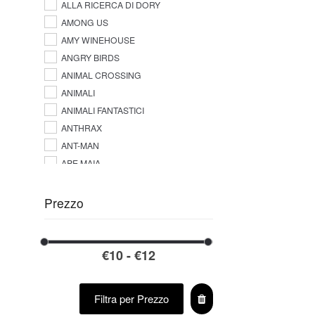
ALLA RICERCA DI DORY
AMONG US
AMY WINEHOUSE
ANGRY BIRDS
ANIMAL CROSSING
ANIMALI
ANIMALI FANTASTICI
ANTHRAX
ANT-MAN
APE MAIA
AQUAMAN
ARIANA GRANDE
Prezzo
ARROW
ARSENAL F.C.
ASKING ALEXANDRIA
ASSASSINS CREED
A-STARS LEAGUE NY
Filtra per Prezzo
ATALANTA B.C.