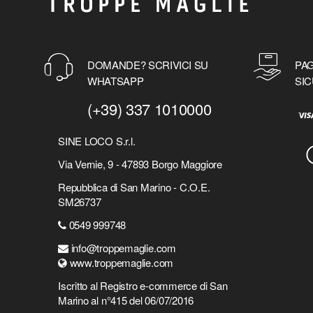
BENFICA
BETTER CALL SAUL
BETTY BOOP
BIANCANEVE E I SETTE NANI
DOMANDE? SCRIVICI SU
PAG
BIG BABOL
WHATSAPP
SIC
BIG BANG THEORY
(+39) 337 1010000
BIG HERO SIX
BIG LEBOWSKY
SINE LOCO S.r.l.
BILLIE EILISH
Via Vernie, 9 - 47893 Borgo Maggiore
BING
BLACK CLOVER
Repubblica di San Marino - C.O.E.
BLACK PANTHER
SM26737
BLACK SABBATH
0549 999748
BLACK WIDOW
info@troppemaglie.com
BLADE
www.troppemaglie.com
BLAZE
Iscritto al Registro e-commerce di San
BLEACH
Marino al n°415 del 06/07/2016
BLINK-182