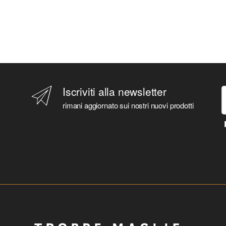
ATALANTA B.C.
ATARI
ATLETICO MADRID
ATTACK ON TITAN
AUDREY HEPBURN
AVENGED SEVENFOLD
AVENGERS
Iscriviti alla newsletter
BABY SHARK
rimani aggiornato sui nostri nuovi prodotti
BAKUGAN
BARBIE
BARCELONA F.C.
BATMAN
BAYERN MONACO F.C.
BEATLES
BEETLEJUICE
BEHEMOTH
BEN 10
BENFICA