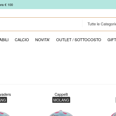
pra € 100
BILI
CALCIO
NOVITA'
OUTLET / SOTTOCOSTO
GIF
vaders
Cappelli
ANG
MOLANG