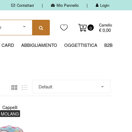
Contattaci
Mio Pannello
Login
Carrello
0
€ 0,00
T CARD
ABBIGLIAMENTO
OGGETTISTICA
B2B
Cappelli
MOLANG