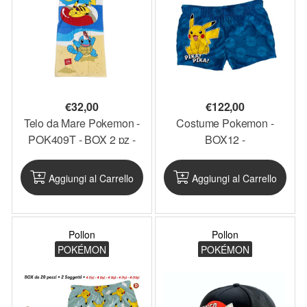
€
32,00
€
122,00
Telo da Mare Pokemon -
Costume Pokemon -
POK409T - BOX 2 pz -
BOX12 -
PKTEL4_BO2
PKCOS5_BOX12
Aggiungi al Carrello
Aggiungi al Carrello
Pollon
Pollon
POKÉMON
POKÉMON