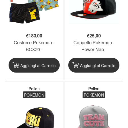
€
183,00
€
25,00
Costume Pokemon -
Cappello Pokemon -
BOX20 -
Power Nap -
PKCOS4_BOX20
SB684361POK -
PKCAP8
Aggiungi al Carrello
Aggiungi al Carrello
Pollon
Pollon
POKÉMON
POKÉMON