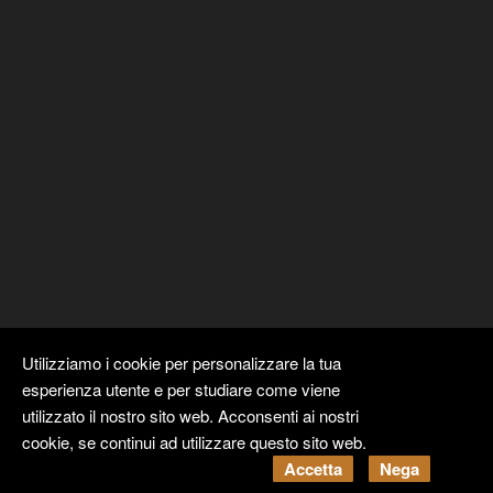
Utilizziamo i cookie per personalizzare la tua
esperienza utente e per studiare come viene
utilizzato il nostro sito web. Acconsenti ai nostri
cookie, se continui ad utilizzare questo sito web.
Copyright ©
Kyuubi Cloud Solution
by
STUDIO
99
. Tutti i diritti
Accetta
Nega
riservati