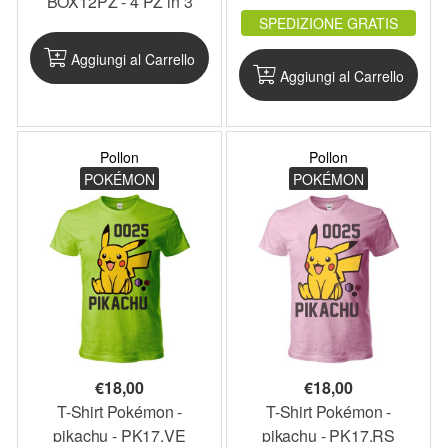
BOX12PZ - 4 PZ in 3
BAMBINO -
SPEDIZIONE GRATIS
MISURE - PKCAL1
PKTS4_BOX20
Aggiungi al Carrello
Aggiungi al Carrello
Pollon
Pollon
POKÉMON
POKÉMON
€
18,00
€
18,00
T-Shirt Pokémon -
T-Shirt Pokémon -
pikachu - PK17.VE
pikachu - PK17.RS