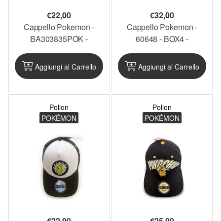
€
22,00
€
32,00
Cappello Pokemon -
Cappello Pokemon -
BA303835POK -
60648 - BOX4 -
PKCAP17
PKCAP15BOX4
Aggiungi al Carrello
Aggiungi al Carrello
Pollon
Pollon
POKÉMON
POKÉMON
€
22,00
€
25,00