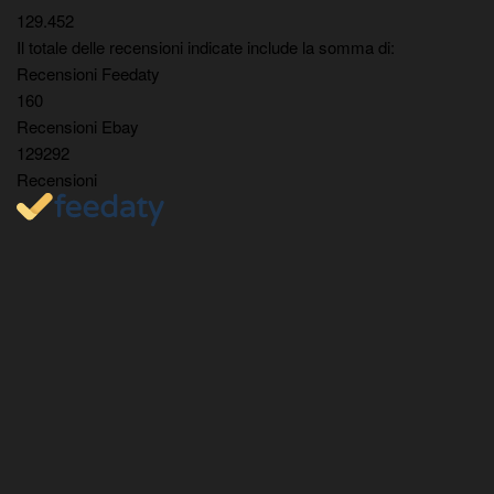
129.452
Il totale delle recensioni indicate include la somma di:
Recensioni Feedaty
160
Recensioni Ebay
129292
Recensioni