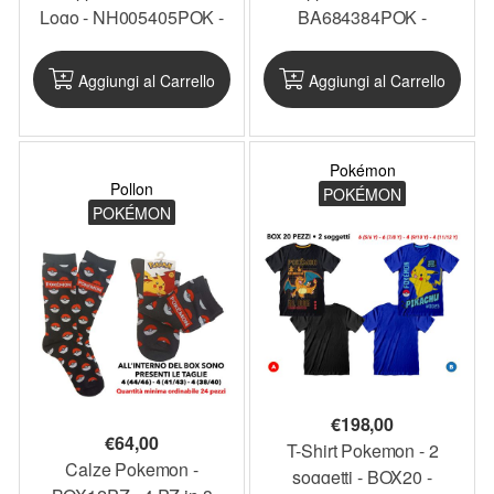
Logo - NH005405POK -
BA684384POK -
PKCAP12
PKCAP10
Aggiungi al Carrello
Aggiungi al Carrello
Pokémon
Pollon
POKÉMON
POKÉMON
€
198,00
€
64,00
T-Shirt Pokemon - 2
Calze Pokemon -
soggetti - BOX20 -