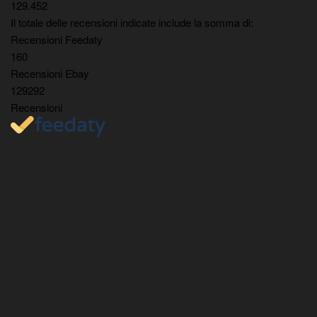
129.452
Il totale delle recensioni indicate include la somma di:
Recensioni Feedaty
160
Recensioni Ebay
129292
Recensioni