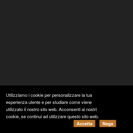
Utilizziamo i cookie per personalizzare la tua
esperienza utente e per studiare come viene
utilizzato il nostro sito web. Acconsenti ai nostri
cookie, se continui ad utilizzare questo sito web.
Copyright ©
Kyuubi Cloud Solution
by
STUDIO
99
. Tutti i diritti
Accetta
Nega
riservati