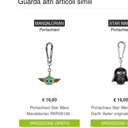
Guarda altri articoli simili
MANDALORIAN
STAR WA
Portachiavi
Portachia
€
16,00
€
16,0
4 -
Portachiavi Star Wars
Portachiavi Star W
Mandalorian RKR39166 -
Darth Vader originale
PCSWM7
SPEDIZIONE GRATIS
SPEDIZIONE 