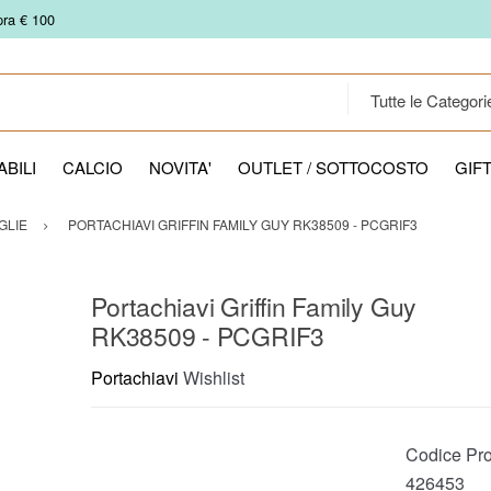
pra € 100
BILI
CALCIO
NOVITA'
OUTLET / SOTTOCOSTO
GIF
GLIE
PORTACHIAVI GRIFFIN FAMILY GUY RK38509 - PCGRIF3
Portachiavi Griffin Family Guy
RK38509 - PCGRIF3
Portachiavi
Wishlist
Codice Pro
426453