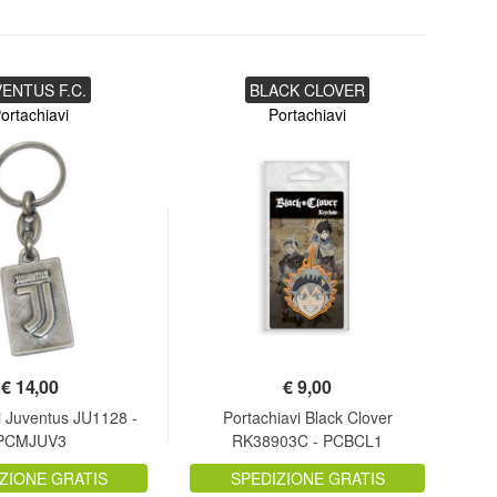
ENTUS F.C.
BLACK CLOVER
ortachiavi
Portachiavi
€
14,00
€
9,00
i Juventus JU1128 -
Portachiavi Black Clover
Por
PCMJUV3
RK38903C - PCBCL1
ZIONE GRATIS
SPEDIZIONE GRATIS