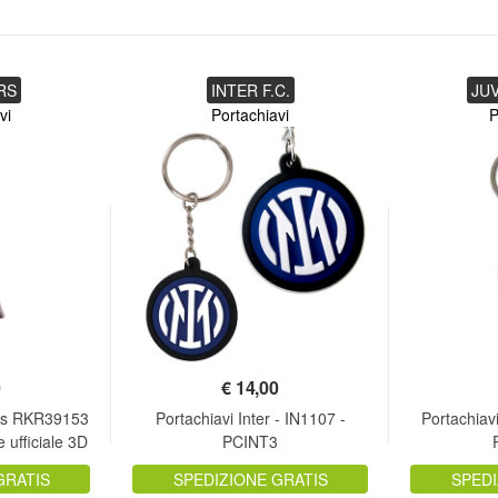
RS
INTER F.C.
JUV
vi
Portachiavi
P
0
€
14,00
ars RKR39153
Portachiavi Inter - IN1107 -
Portachiav
 ufficiale 3D
PCINT3
GRATIS
SPEDIZIONE GRATIS
SPEDI