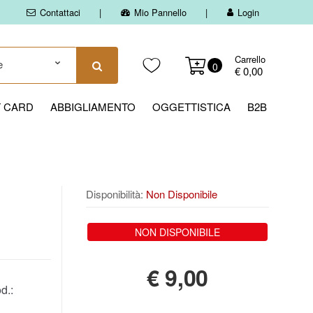
Contattaci
Mio Pannello
Login
Carrello
0
€ 0,00
T CARD
ABBIGLIAMENTO
OGGETTISTICA
B2B
Disponibilità:
Non Disponibile
NON DISPONIBILE
€
9,00
d.: