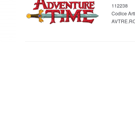
112238
Codice Arti
AVTRE.RO