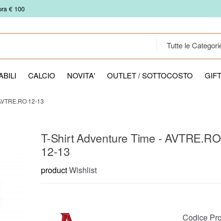
pra € 100
BILI
CALCIO
NOVITA'
OUTLET / SOTTOCOSTO
GIF
AVTRE.RO 12-13
T-Shirt Adventure Time - AVTRE.RO
12-13
product
Wishlist
Codice Pro