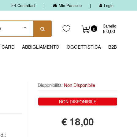
Contattaci
Mio Pannello
Login
Carrello
0
€ 0,00
T CARD
ABBIGLIAMENTO
OGGETTISTICA
B2B
Disponibilità:
Non Disponibile
NON DISPONIBILE
€
18,00
d.: