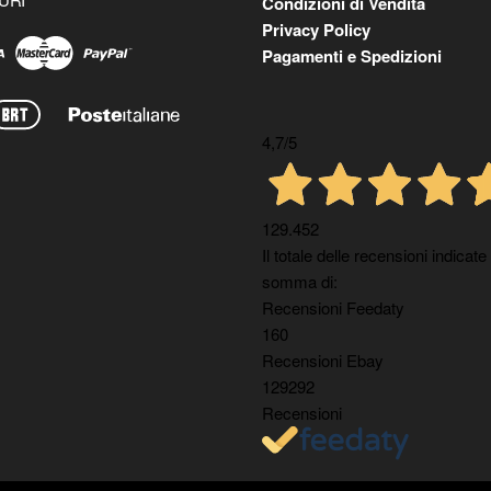
Condizioni di Vendita
Privacy Policy
Pagamenti e Spedizioni
4,7
/5
129.452
Il totale delle recensioni indicate
somma di:
Recensioni Feedaty
160
Recensioni Ebay
129292
Recensioni