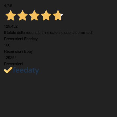
4,7
/5
129.452
Il totale delle recensioni indicate include la somma di:
Recensioni Feedaty
160
Recensioni Ebay
129292
Recensioni