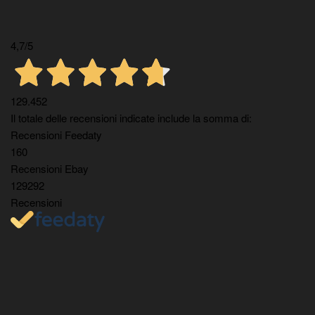
4,7
/5
129.452
Il totale delle recensioni indicate include la somma di:
Recensioni Feedaty
160
Recensioni Ebay
129292
Recensioni