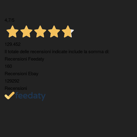
4,7
/5
129.452
Il totale delle recensioni indicate include la somma di:
Recensioni Feedaty
160
Recensioni Ebay
129292
Recensioni