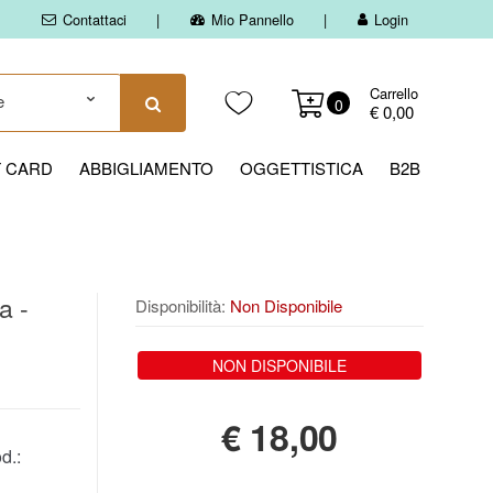
Contattaci
Mio Pannello
Login
Carrello
0
€ 0,00
T CARD
ABBIGLIAMENTO
OGGETTISTICA
B2B
a -
Disponibilità:
Non Disponibile
NON DISPONIBILE
€
18,00
d.: