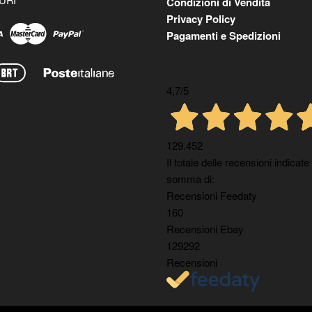
Condizioni di Vendita
Privacy Policy
Pagamenti e Spedizioni
4,7
/5
129.452
Il totale delle recensioni indicate
somma di:
Recensioni Feedaty
160
Recensioni Ebay
129292
Recensioni