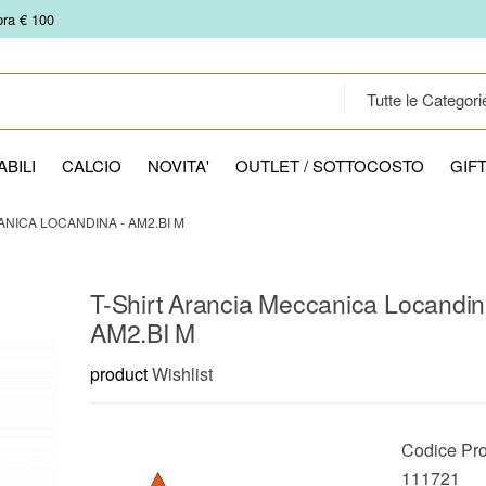
pra € 100
BILI
CALCIO
NOVITA'
OUTLET / SOTTOCOSTO
GIF
NICA LOCANDINA - AM2.BI M
T-Shirt Arancia Meccanica Locandin
AM2.BI M
product
Wishlist
Codice Pro
111721