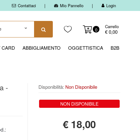
Contattaci
Mio Pannello
Login
Carrello
0
€ 0,00
T CARD
ABBIGLIAMENTO
OGGETTISTICA
B2B
a -
Disponibilità:
Non Disponibile
NON DISPONIBILE
€
18,00
d.: