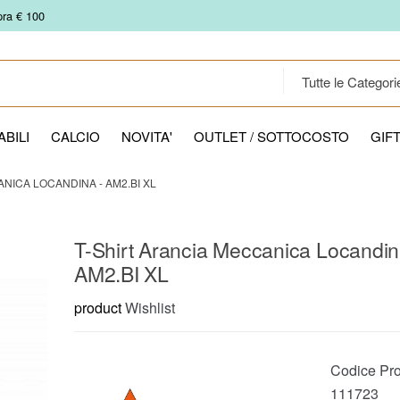
pra € 100
BILI
CALCIO
NOVITA'
OUTLET / SOTTOCOSTO
GIF
NICA LOCANDINA - AM2.BI XL
T-Shirt Arancia Meccanica Locandin
AM2.BI XL
product
Wishlist
Codice Pro
111723