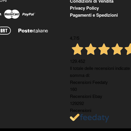
Condizioni di Vendita
Privacy Policy
Pagamenti e Spedizioni
4,7
/5
129.452
Il totale delle recensioni indicate
somma di:
Recensioni Feedaty
160
Recensioni Ebay
129292
Recensioni