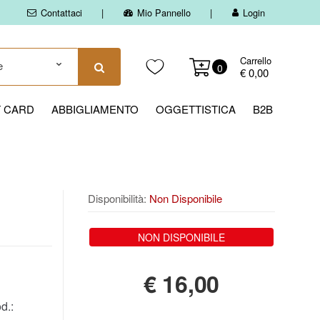
Contattaci
Mio Pannello
Login
Carrello
0
€ 0,00
T CARD
ABBIGLIAMENTO
OGGETTISTICA
B2B
Disponibilità:
Non Disponibile
NON DISPONIBILE
€
16,00
d.: