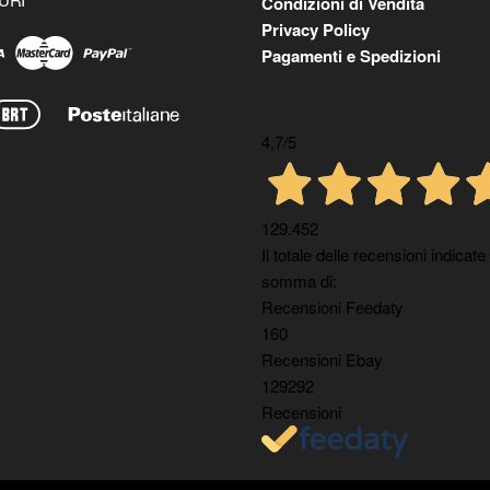
Condizioni di Vendita
Privacy Policy
Pagamenti e Spedizioni
4,7
/5
129.452
Il totale delle recensioni indicate
somma di:
Recensioni Feedaty
160
Recensioni Ebay
129292
Recensioni