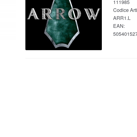
111985
Codice Arti
ARR1.L
EAN:
50540152