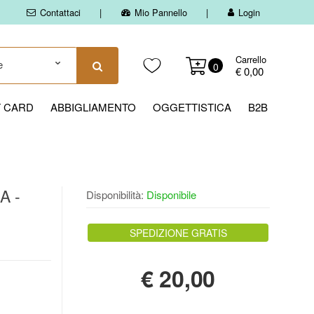
Contattaci
Mio Pannello
Login
Carrello
0
€ 0,00
T CARD
ABBIGLIAMENTO
OGGETTISTICA
B2B
A -
Disponibilità:
Disponibile
SPEDIZIONE GRATIS
€
20,00