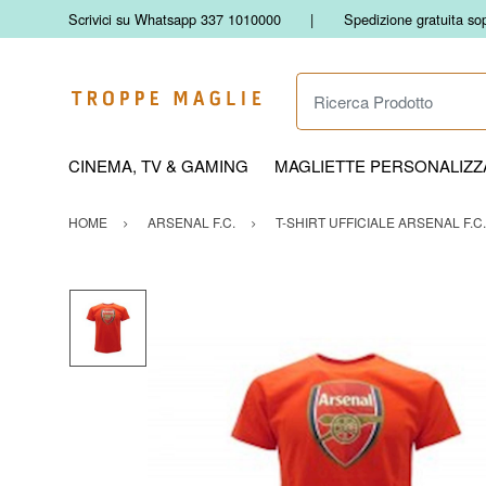
Scrivici su Whatsapp 337 1010000
Spedizione gratuita so
Ricerca Prodotto
CINEMA, TV & GAMING
MAGLIETTE PERSONALIZZA
HOME
ARSENAL F.C.
T-SHIRT UFFICIALE ARSENAL F.C