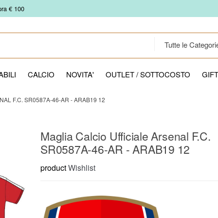
pra € 100
BILI
CALCIO
NOVITA'
OUTLET / SOTTOCOSTO
GIF
AL F.C. SR0587A-46-AR - ARAB19 12
Maglia Calcio Ufficiale Arsenal F.C.
SR0587A-46-AR - ARAB19 12
product
Wishlist