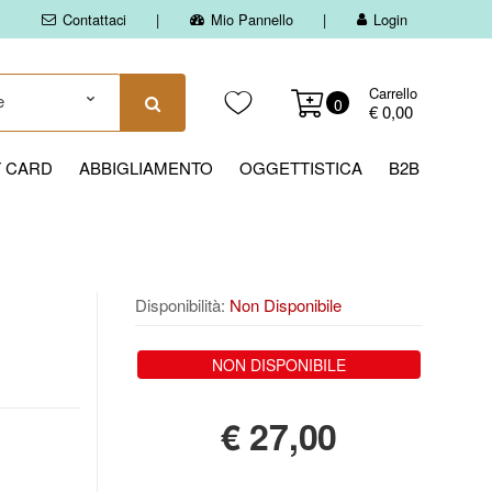
Contattaci
Mio Pannello
Login
Carrello
0
€ 0,00
T CARD
ABBIGLIAMENTO
OGGETTISTICA
B2B
Disponibilità:
Non Disponibile
NON DISPONIBILE
€
27,00