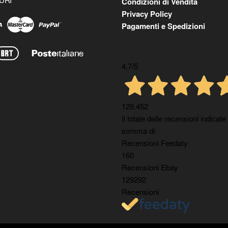
Condizioni di Vendita
Privacy Policy
Pagamenti e Spedizioni
4,7
/5
129.452
Il totale delle recensioni indicate
somma di:
Recensioni Feedaty
160
Recensioni Ebay
129292
Recensioni