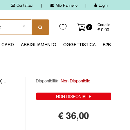
Contattaci
Mio Pannello
Login
Carrello
0
€ 0,00
T CARD
ABBIGLIAMENTO
OGGETTISTICA
B2B
K -
Disponibilità:
Non Disponibile
NON DISPONIBILE
€
36,00