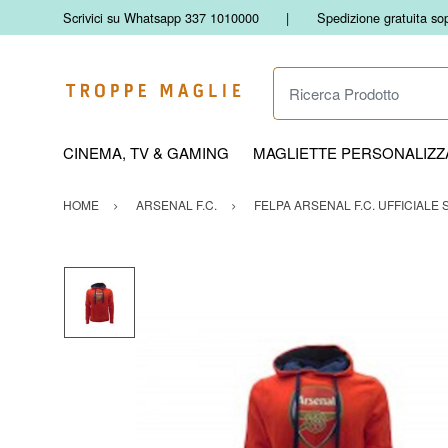
Scrivici su Whatsapp 337 1010000
Spedizione gratuita so
Ricerca Prodotto
CINEMA, TV & GAMING
MAGLIETTE PERSONALIZZA
HOME
ARSENAL F.C.
FELPA ARSENAL F.C. UFFICIALE 