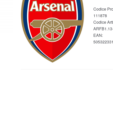
Codice Pro
111878
Codice Arti
ARFB1.13
EAN:
50532233