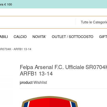
pra € 100
BILI
CALCIO
NOVITA'
OUTLET / SOTTOCOSTO
GIF
SR0704K - ARFB1 13-14
Felpa Arsenal F.C. Ufficiale SR0704
ARFB1 13-14
product
Wishlist