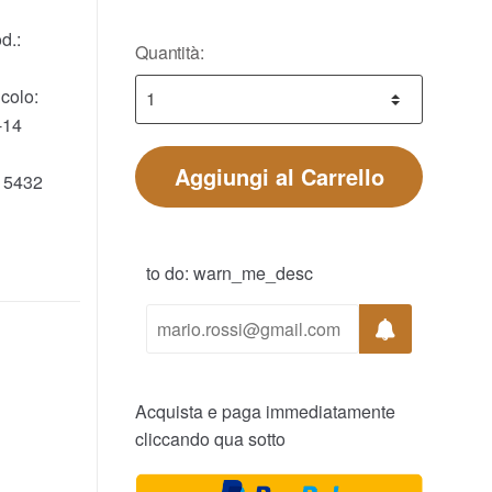
d.:
Quantità:
colo:
-14
Aggiungi al Carrello
15432
to do: warn_me_desc
Acquista e paga immediatamente
cliccando qua sotto