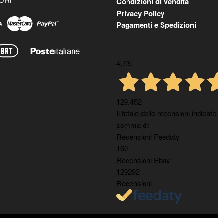
Condizioni di Vendita
Privacy Policy
Pagamenti e Spedizioni
4,7
/5
129.452
Il totale delle recensioni indicate
somma di:
Recensioni Feedaty
160
Recensioni Ebay
129292
Recensioni