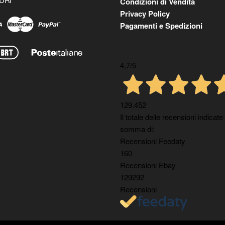
Condizioni di Vendita
Privacy Policy
Pagamenti e Spedizioni
4,7
/5
129.452
Il totale delle recensioni indicate
somma di:
Recensioni Feedaty
160
Recensioni Ebay
129292
Recensioni