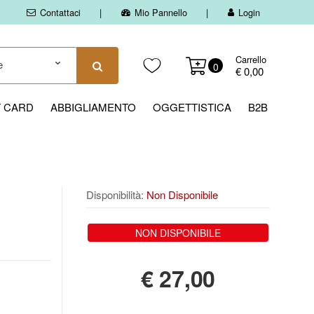
Contattaci
Mio Pannello
Login
Carrello
0
€ 0,00
T CARD
ABBIGLIAMENTO
OGGETTISTICA
B2B
Disponibilità:
Non Disponibile
NON DISPONIBILE
€
27,00