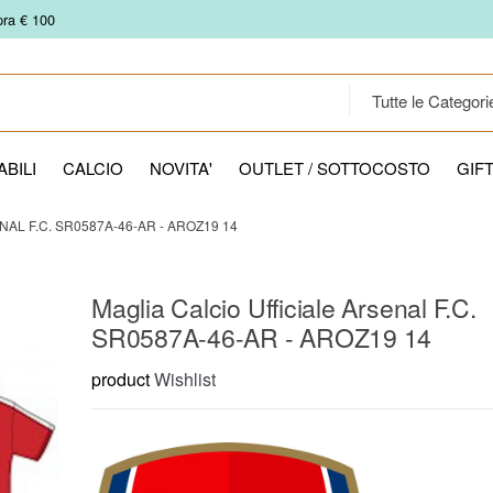
pra € 100
BILI
CALCIO
NOVITA'
OUTLET / SOTTOCOSTO
GIF
AL F.C. SR0587A-46-AR - AROZ19 14
Maglia Calcio Ufficiale Arsenal F.C.
SR0587A-46-AR - AROZ19 14
product
Wishlist