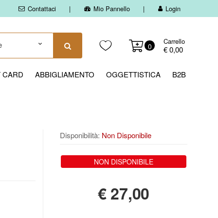
Contattaci
Mio Pannello
Login
Carrello
0
€ 0,00
T CARD
ABBIGLIAMENTO
OGGETTISTICA
B2B
Disponibilità:
Non Disponibile
NON DISPONIBILE
€
27,00