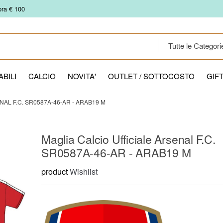
pra € 100
BILI
CALCIO
NOVITA'
OUTLET / SOTTOCOSTO
GIF
AL F.C. SR0587A-46-AR - ARAB19 M
Maglia Calcio Ufficiale Arsenal F.C.
SR0587A-46-AR - ARAB19 M
product
Wishlist