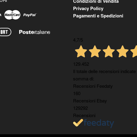
Condizioni di Vendita
Privacy Policy
Pagamenti e Spedizioni
4,7
/5
129.452
Il totale delle recensioni indicate
somma di:
Recensioni Feedaty
160
Recensioni Ebay
129292
Recensioni