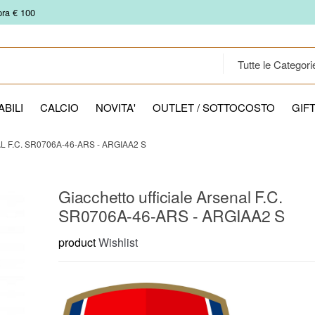
pra € 100
BILI
CALCIO
NOVITA'
OUTLET / SOTTOCOSTO
GIF
 F.C. SR0706A-46-ARS - ARGIAA2 S
Giacchetto ufficiale Arsenal F.C.
SR0706A-46-ARS - ARGIAA2 S
product
Wishlist