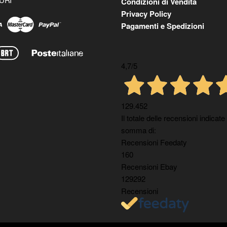
Condizioni di Vendita
Privacy Policy
Pagamenti e Spedizioni
4,7
/5
129.452
Il totale delle recensioni indicate
somma di:
Recensioni Feedaty
160
Recensioni Ebay
129292
Recensioni