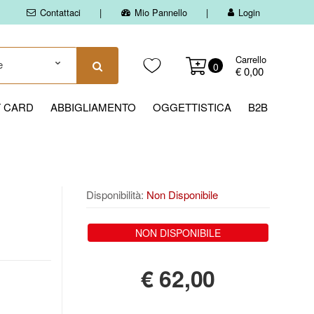
Contattaci
Mio Pannello
Login
Carrello
0
€ 0,00
T CARD
ABBIGLIAMENTO
OGGETTISTICA
B2B
Disponibilità:
Non Disponibile
NON DISPONIBILE
€
62,00