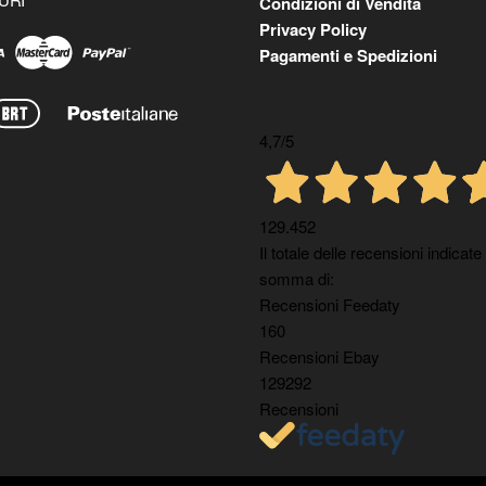
Condizioni di Vendita
Privacy Policy
Pagamenti e Spedizioni
4,7
/5
129.452
Il totale delle recensioni indicate
somma di:
Recensioni Feedaty
160
Recensioni Ebay
129292
Recensioni