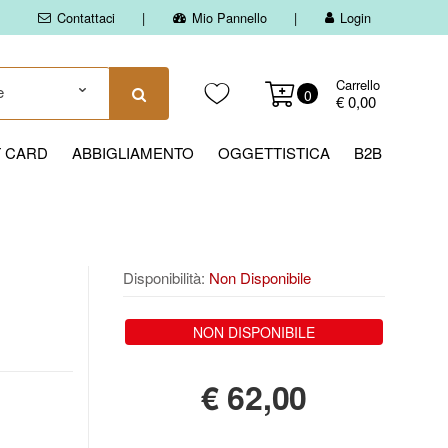
Contattaci
Mio Pannello
Login
Carrello
0
€ 0,00
T CARD
ABBIGLIAMENTO
OGGETTISTICA
B2B
Disponibilità:
Non Disponibile
NON DISPONIBILE
€
62,00