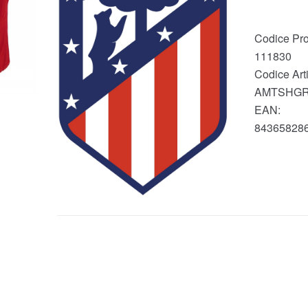
Codice Pro
111830
Codice Arti
AMTSHGR
EAN:
84365828