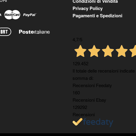
Condizioni di Vendita
Privacy Policy
Pagamenti e Spedizioni
4,7
/5
129.452
Il totale delle recensioni indicate
somma di:
Recensioni Feedaty
160
Recensioni Ebay
129292
Recensioni