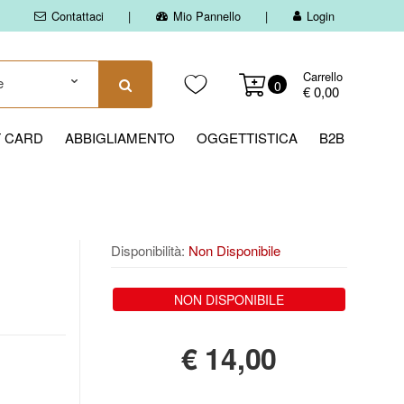
Contattaci
Mio Pannello
Login
Carrello
0
€ 0,00
T CARD
ABBIGLIAMENTO
OGGETTISTICA
B2B
Disponibilità:
Non Disponibile
NON DISPONIBILE
€
14,00