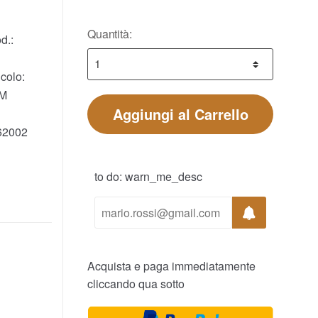
Quantità:
d.:
colo:
M
Aggiungi al Carrello
62002
to do: warn_me_desc
Acquista e paga immediatamente
cliccando qua sotto