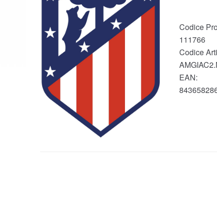
Codice Pro
111766
Codice Arti
AMGIAC2.
EAN:
84365828