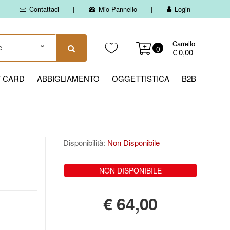
Contattaci
Mio Pannello
Login
Carrello
0
€ 0,00
T CARD
ABBIGLIAMENTO
OGGETTISTICA
B2B
Disponibilità:
Non Disponibile
NON DISPONIBILE
€
64,00