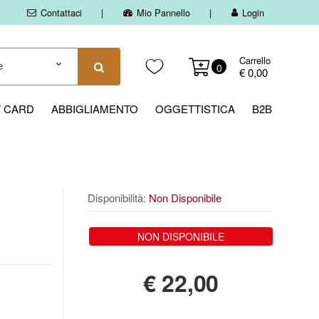
Contattaci
Mio Pannello
Login
Carrello
0
€ 0,00
T CARD
ABBIGLIAMENTO
OGGETTISTICA
B2B
Disponibilità:
Non Disponibile
NON DISPONIBILE
€
22,00