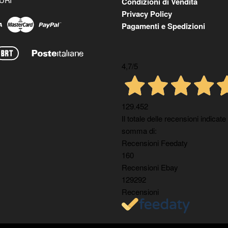
Condizioni di Vendita
Privacy Policy
Pagamenti e Spedizioni
4,7
/5
129.452
Il totale delle recensioni indicate
somma di:
Recensioni Feedaty
160
Recensioni Ebay
129292
Recensioni