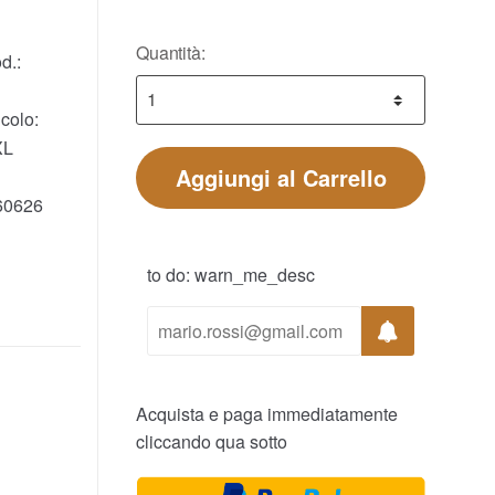
Quantità:
d.:
colo:
XL
Aggiungi al Carrello
60626
to do: warn_me_desc
Acquista e paga immediatamente
cliccando qua sotto