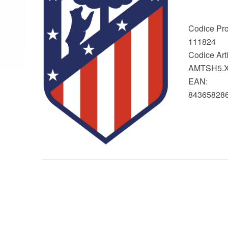
Codice Pro
111824
Codice Arti
AMTSH5.
EAN:
84365828