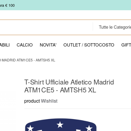
pra € 100
BILI
CALCIO
NOVITA'
OUTLET / SOTTOCOSTO
GIF
CO MADRID ATM1CE5 - AMTSH5 XL
T-Shirt Ufficiale Atletico Madrid
ATM1CE5 - AMTSH5 XL
product
Wishlist